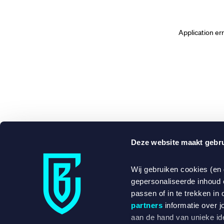
Application er
Deze website maakt gebru
Wij gebruiken cookies (en
gepersonaliseerde inhoud 
passen of in te trekken in 
partners
informatie over j
aan de hand van unieke ide