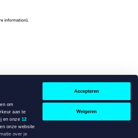
re information)
.
Accepteren
 en om
Weigeren
rkeur aan te
ij en onze
12
ten onze website
matie over je