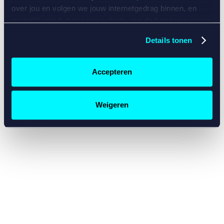
console for more information)
.
over jou en volgen we jouw internetgedrag binnen, en
mogelijk ook buiten onze website aan de hand van unieke
identificatoren, zoals je IP-adres, je Betcity-account
Details tonen
nummer, informatie over je browser, je apparaat of je
besturingssysteem. Wij bouwen zo jouw persoonlijke
profiel op. Hiermee passen wij onze website en
Accepteren
communicatie aan op jouw voorkeuren. Ook kunnen we
zo gerichte advertenties laten zien op basis van jouw
recente internetgedrag. Specifiek gebruiken wij en onze
Weigeren
partners de data voor de volgende doeleinden:
Advertentie- en contentmeting, inzichten in het publiek
en in productontwikkeling;
Gepersonaliseerde content;
Gepersonaliseerde advertenties;
Sociale media functionaliteit.
Lees hierover meer in
ons
cookiebeleid
en
privacybeleid
.