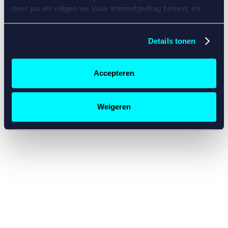
console for more information)
.
over jou en volgen we jouw internetgedrag binnen, en
mogelijk ook buiten onze website aan de hand van unieke
identificatoren, zoals je IP-adres, je Betcity-account
Details tonen
nummer, informatie over je browser, je apparaat of je
besturingssysteem. Wij bouwen zo jouw persoonlijke
profiel op. Hiermee passen wij onze website en
Accepteren
communicatie aan op jouw voorkeuren. Ook kunnen we
zo gerichte advertenties laten zien op basis van jouw
recente internetgedrag. Specifiek gebruiken wij en onze
Weigeren
partners de data voor de volgende doeleinden:
Advertentie- en contentmeting, inzichten in het publiek
en in productontwikkeling;
Gepersonaliseerde content;
Gepersonaliseerde advertenties;
Sociale media functionaliteit.
Lees hierover meer in
ons
cookiebeleid
en
privacybeleid
.