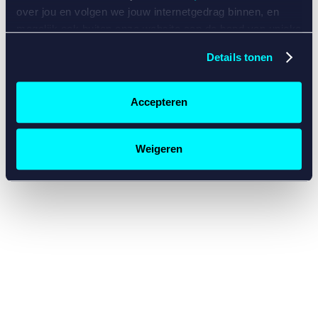
console for more information)
.
over jou en volgen we jouw internetgedrag binnen, en
mogelijk ook buiten onze website aan de hand van unieke
identificatoren, zoals je IP-adres, je Betcity-account
Details tonen
nummer, informatie over je browser, je apparaat of je
besturingssysteem. Wij bouwen zo jouw persoonlijke
profiel op. Hiermee passen wij onze website en
Accepteren
communicatie aan op jouw voorkeuren. Ook kunnen we
zo gerichte advertenties laten zien op basis van jouw
recente internetgedrag. Specifiek gebruiken wij en onze
Weigeren
partners de data voor de volgende doeleinden:
Advertentie- en contentmeting, inzichten in het publiek
en in productontwikkeling;
Gepersonaliseerde content;
Gepersonaliseerde advertenties;
Sociale media functionaliteit.
Lees hierover meer in
ons
cookiebeleid
en
privacybeleid
.