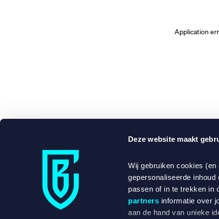
Application er
Deze website maakt gebru
Wij gebruiken cookies (en
gepersonaliseerde inhoud 
passen of in te trekken in 
partners
informatie over j
aan de hand van unieke ide