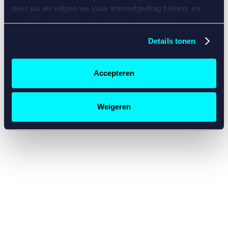
console for more information)
.
over jou en volgen we jouw internetgedrag binnen, en
mogelijk ook buiten onze website aan de hand van unieke
identificatoren, zoals je IP-adres, je Betcity-account
Details tonen
nummer, informatie over je browser, je apparaat of je
besturingssysteem. Wij bouwen zo jouw persoonlijke
profiel op. Hiermee passen wij onze website en
Accepteren
communicatie aan op jouw voorkeuren. Ook kunnen we
zo gerichte advertenties laten zien op basis van jouw
recente internetgedrag. Specifiek gebruiken wij en onze
Weigeren
partners de data voor de volgende doeleinden:
Advertentie- en contentmeting, inzichten in het publiek
en in productontwikkeling;
Gepersonaliseerde content;
Gepersonaliseerde advertenties;
Sociale media functionaliteit.
Lees hierover meer in
ons
cookiebeleid
en
privacybeleid
.