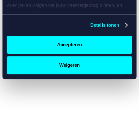
console for more information)
.
over jou en volgen we jouw internetgedrag binnen, en
mogelijk ook buiten onze website aan de hand van unieke
identificatoren, zoals je IP-adres, je Betcity-account
Details tonen
nummer, informatie over je browser, je apparaat of je
besturingssysteem. Wij bouwen zo jouw persoonlijke
profiel op. Hiermee passen wij onze website en
Accepteren
communicatie aan op jouw voorkeuren. Ook kunnen we
zo gerichte advertenties laten zien op basis van jouw
recente internetgedrag. Specifiek gebruiken wij en onze
Weigeren
partners de data voor de volgende doeleinden:
Advertentie- en contentmeting, inzichten in het publiek
en in productontwikkeling;
Gepersonaliseerde content;
Gepersonaliseerde advertenties;
Sociale media functionaliteit.
Lees hierover meer in
ons
cookiebeleid
en
privacybeleid
.