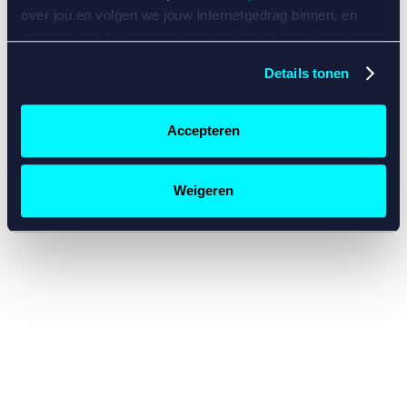
console for more information)
.
over jou en volgen we jouw internetgedrag binnen, en
mogelijk ook buiten onze website aan de hand van unieke
identificatoren, zoals je IP-adres, je Betcity-account
Details tonen
nummer, informatie over je browser, je apparaat of je
besturingssysteem. Wij bouwen zo jouw persoonlijke
profiel op. Hiermee passen wij onze website en
Accepteren
communicatie aan op jouw voorkeuren. Ook kunnen we
zo gerichte advertenties laten zien op basis van jouw
recente internetgedrag. Specifiek gebruiken wij en onze
Weigeren
partners de data voor de volgende doeleinden:
Advertentie- en contentmeting, inzichten in het publiek
en in productontwikkeling;
Gepersonaliseerde content;
Gepersonaliseerde advertenties;
Sociale media functionaliteit.
Lees hierover meer in
ons
cookiebeleid
en
privacybeleid
.