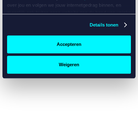
console for more information)
.
over jou en volgen we jouw internetgedrag binnen, en
mogelijk ook buiten onze website aan de hand van unieke
identificatoren, zoals je IP-adres, je Betcity-account
Details tonen
nummer, informatie over je browser, je apparaat of je
besturingssysteem. Wij bouwen zo jouw persoonlijke
profiel op. Hiermee passen wij onze website en
Accepteren
communicatie aan op jouw voorkeuren. Ook kunnen we
zo gerichte advertenties laten zien op basis van jouw
recente internetgedrag. Specifiek gebruiken wij en onze
Weigeren
partners de data voor de volgende doeleinden:
Advertentie- en contentmeting, inzichten in het publiek
en in productontwikkeling;
Gepersonaliseerde content;
Gepersonaliseerde advertenties;
Sociale media functionaliteit.
Lees hierover meer in
ons
cookiebeleid
en
privacybeleid
.