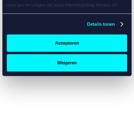
console for more information)
.
over jou en volgen we jouw internetgedrag binnen, en
mogelijk ook buiten onze website aan de hand van unieke
identificatoren, zoals je IP-adres, je Betcity-account
Details tonen
nummer, informatie over je browser, je apparaat of je
besturingssysteem. Wij bouwen zo jouw persoonlijke
profiel op. Hiermee passen wij onze website en
Accepteren
communicatie aan op jouw voorkeuren. Ook kunnen we
zo gerichte advertenties laten zien op basis van jouw
recente internetgedrag. Specifiek gebruiken wij en onze
Weigeren
partners de data voor de volgende doeleinden:
Advertentie- en contentmeting, inzichten in het publiek
en in productontwikkeling;
Gepersonaliseerde content;
Gepersonaliseerde advertenties;
Sociale media functionaliteit.
Lees hierover meer in
ons
cookiebeleid
en
privacybeleid
.