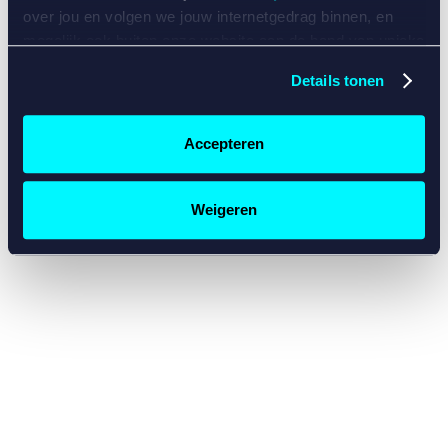
console for more information)
.
over jou en volgen we jouw internetgedrag binnen, en
mogelijk ook buiten onze website aan de hand van unieke
identificatoren, zoals je IP-adres, je Betcity-account
Details tonen
nummer, informatie over je browser, je apparaat of je
besturingssysteem. Wij bouwen zo jouw persoonlijke
profiel op. Hiermee passen wij onze website en
Accepteren
communicatie aan op jouw voorkeuren. Ook kunnen we
zo gerichte advertenties laten zien op basis van jouw
recente internetgedrag. Specifiek gebruiken wij en onze
Weigeren
partners de data voor de volgende doeleinden:
Advertentie- en contentmeting, inzichten in het publiek
en in productontwikkeling;
Gepersonaliseerde content;
Gepersonaliseerde advertenties;
Sociale media functionaliteit.
Lees hierover meer in
ons
cookiebeleid
en
privacybeleid
.