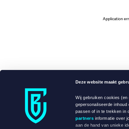
Application er
Deze website maakt gebru
Wij gebruiken cookies (en
gepersonaliseerde inhoud 
passen of in te trekken in 
partners
informatie over j
aan de hand van unieke ide