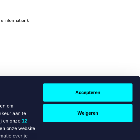
re information)
.
Accepteren
 en om
Weigeren
rkeur aan te
ij en onze
12
ten onze website
matie over je