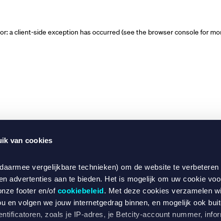
ror: a client-side exception has occurred (see the browser console for mo
ik van cookies
 daarmee vergelijkbare technieken) om de website te verbeteren
en advertenties aan te bieden. Het is mogelijk om uw cookie voo
onze footer en/of
cookiebeleid
. Met deze cookies verzamelen w
ou en volgen we jouw internetgedrag binnen, en mogelijk ook bui
ntificatoren, zoals je IP-adres, je Betcity-account nummer, infor