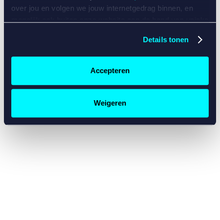
console for more information)
.
over jou en volgen we jouw internetgedrag binnen, en
mogelijk ook buiten onze website aan de hand van unieke
identificatoren, zoals je IP-adres, je Betcity-account
Details tonen
nummer, informatie over je browser, je apparaat of je
besturingssysteem. Wij bouwen zo jouw persoonlijke
profiel op. Hiermee passen wij onze website en
Accepteren
communicatie aan op jouw voorkeuren. Ook kunnen we
zo gerichte advertenties laten zien op basis van jouw
recente internetgedrag. Specifiek gebruiken wij en onze
Weigeren
partners de data voor de volgende doeleinden:
Advertentie- en contentmeting, inzichten in het publiek
en in productontwikkeling;
Gepersonaliseerde content;
Gepersonaliseerde advertenties;
Sociale media functionaliteit.
Lees hierover meer in
ons
cookiebeleid
en
privacybeleid
.