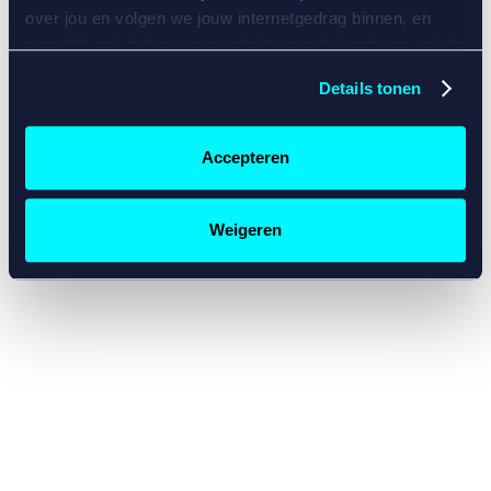
console for more information)
.
over jou en volgen we jouw internetgedrag binnen, en
mogelijk ook buiten onze website aan de hand van unieke
identificatoren, zoals je IP-adres, je Betcity-account
Details tonen
nummer, informatie over je browser, je apparaat of je
besturingssysteem. Wij bouwen zo jouw persoonlijke
profiel op. Hiermee passen wij onze website en
Accepteren
communicatie aan op jouw voorkeuren. Ook kunnen we
zo gerichte advertenties laten zien op basis van jouw
recente internetgedrag. Specifiek gebruiken wij en onze
Weigeren
partners de data voor de volgende doeleinden:
Advertentie- en contentmeting, inzichten in het publiek
en in productontwikkeling;
Gepersonaliseerde content;
Gepersonaliseerde advertenties;
Sociale media functionaliteit.
Lees hierover meer in
ons
cookiebeleid
en
privacybeleid
.