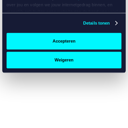
console for more information)
.
over jou en volgen we jouw internetgedrag binnen, en
mogelijk ook buiten onze website aan de hand van unieke
identificatoren, zoals je IP-adres, je Betcity-account
Details tonen
nummer, informatie over je browser, je apparaat of je
besturingssysteem. Wij bouwen zo jouw persoonlijke
profiel op. Hiermee passen wij onze website en
Accepteren
communicatie aan op jouw voorkeuren. Ook kunnen we
zo gerichte advertenties laten zien op basis van jouw
recente internetgedrag. Specifiek gebruiken wij en onze
Weigeren
partners de data voor de volgende doeleinden:
Advertentie- en contentmeting, inzichten in het publiek
en in productontwikkeling;
Gepersonaliseerde content;
Gepersonaliseerde advertenties;
Sociale media functionaliteit.
Lees hierover meer in
ons
cookiebeleid
en
privacybeleid
.