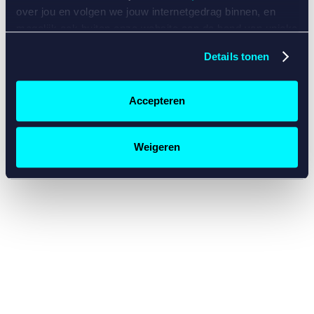
console for more information)
.
over jou en volgen we jouw internetgedrag binnen, en
mogelijk ook buiten onze website aan de hand van unieke
identificatoren, zoals je IP-adres, je Betcity-account
Details tonen
nummer, informatie over je browser, je apparaat of je
besturingssysteem. Wij bouwen zo jouw persoonlijke
profiel op. Hiermee passen wij onze website en
Accepteren
communicatie aan op jouw voorkeuren. Ook kunnen we
zo gerichte advertenties laten zien op basis van jouw
recente internetgedrag. Specifiek gebruiken wij en onze
Weigeren
partners de data voor de volgende doeleinden:
Advertentie- en contentmeting, inzichten in het publiek
en in productontwikkeling;
Gepersonaliseerde content;
Gepersonaliseerde advertenties;
Sociale media functionaliteit.
Lees hierover meer in
ons
cookiebeleid
en
privacybeleid
.