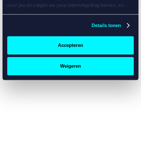
console for more information)
.
over jou en volgen we jouw internetgedrag binnen, en
mogelijk ook buiten onze website aan de hand van unieke
identificatoren, zoals je IP-adres, je Betcity-account
Details tonen
nummer, informatie over je browser, je apparaat of je
besturingssysteem. Wij bouwen zo jouw persoonlijke
profiel op. Hiermee passen wij onze website en
Accepteren
communicatie aan op jouw voorkeuren. Ook kunnen we
zo gerichte advertenties laten zien op basis van jouw
recente internetgedrag. Specifiek gebruiken wij en onze
Weigeren
partners de data voor de volgende doeleinden:
Advertentie- en contentmeting, inzichten in het publiek
en in productontwikkeling;
Gepersonaliseerde content;
Gepersonaliseerde advertenties;
Sociale media functionaliteit.
Lees hierover meer in
ons
cookiebeleid
en
privacybeleid
.