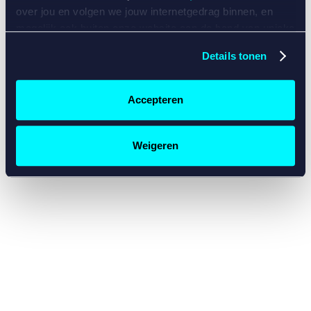
console for more information)
.
over jou en volgen we jouw internetgedrag binnen, en
mogelijk ook buiten onze website aan de hand van unieke
identificatoren, zoals je IP-adres, je Betcity-account
Details tonen
nummer, informatie over je browser, je apparaat of je
besturingssysteem. Wij bouwen zo jouw persoonlijke
profiel op. Hiermee passen wij onze website en
Accepteren
communicatie aan op jouw voorkeuren. Ook kunnen we
zo gerichte advertenties laten zien op basis van jouw
recente internetgedrag. Specifiek gebruiken wij en onze
Weigeren
partners de data voor de volgende doeleinden:
Advertentie- en contentmeting, inzichten in het publiek
en in productontwikkeling;
Gepersonaliseerde content;
Gepersonaliseerde advertenties;
Sociale media functionaliteit.
Lees hierover meer in
ons
cookiebeleid
en
privacybeleid
.