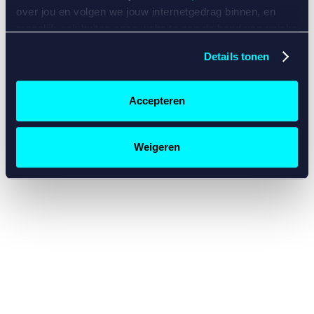
console for more information)
.
over jou en volgen we jouw internetgedrag binnen, en
mogelijk ook buiten onze website aan de hand van unieke
identificatoren, zoals je IP-adres, je Betcity-account
Details tonen
nummer, informatie over je browser, je apparaat of je
besturingssysteem. Wij bouwen zo jouw persoonlijke
profiel op. Hiermee passen wij onze website en
Accepteren
communicatie aan op jouw voorkeuren. Ook kunnen we
zo gerichte advertenties laten zien op basis van jouw
recente internetgedrag. Specifiek gebruiken wij en onze
Weigeren
partners de data voor de volgende doeleinden:
Advertentie- en contentmeting, inzichten in het publiek
en in productontwikkeling;
Gepersonaliseerde content;
Gepersonaliseerde advertenties;
Sociale media functionaliteit.
Lees hierover meer in
ons
cookiebeleid
en
privacybeleid
.