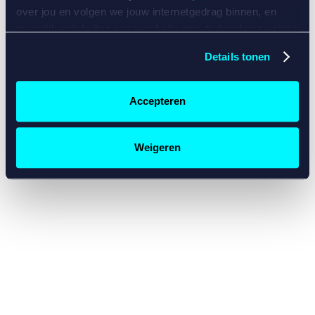
console for more information)
.
over jou en volgen we jouw internetgedrag binnen, en
mogelijk ook buiten onze website aan de hand van unieke
identificatoren, zoals je IP-adres, je Betcity-account
Details tonen
nummer, informatie over je browser, je apparaat of je
besturingssysteem. Wij bouwen zo jouw persoonlijke
profiel op. Hiermee passen wij onze website en
Accepteren
communicatie aan op jouw voorkeuren. Ook kunnen we
zo gerichte advertenties laten zien op basis van jouw
recente internetgedrag. Specifiek gebruiken wij en onze
Weigeren
partners de data voor de volgende doeleinden:
Advertentie- en contentmeting, inzichten in het publiek
en in productontwikkeling;
Gepersonaliseerde content;
Gepersonaliseerde advertenties;
Sociale media functionaliteit.
Lees hierover meer in
ons
cookiebeleid
en
privacybeleid
.