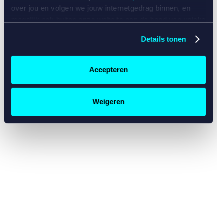
console for more information)
.
over jou en volgen we jouw internetgedrag binnen, en
mogelijk ook buiten onze website aan de hand van unieke
identificatoren, zoals je IP-adres, je Betcity-account
Details tonen
nummer, informatie over je browser, je apparaat of je
besturingssysteem. Wij bouwen zo jouw persoonlijke
profiel op. Hiermee passen wij onze website en
Accepteren
communicatie aan op jouw voorkeuren. Ook kunnen we
zo gerichte advertenties laten zien op basis van jouw
recente internetgedrag. Specifiek gebruiken wij en onze
Weigeren
partners de data voor de volgende doeleinden:
Advertentie- en contentmeting, inzichten in het publiek
en in productontwikkeling;
Gepersonaliseerde content;
Gepersonaliseerde advertenties;
Sociale media functionaliteit.
Lees hierover meer in
ons
cookiebeleid
en
privacybeleid
.