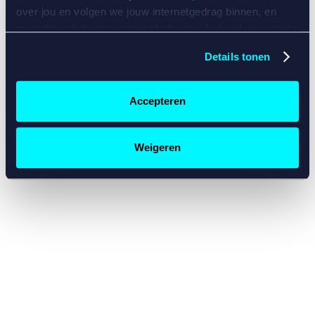
console for more information)
.
over jou en volgen we jouw internetgedrag binnen, en
mogelijk ook buiten onze website aan de hand van unieke
identificatoren, zoals je IP-adres, je Betcity-account
Details tonen
nummer, informatie over je browser, je apparaat of je
besturingssysteem. Wij bouwen zo jouw persoonlijke
profiel op. Hiermee passen wij onze website en
Accepteren
communicatie aan op jouw voorkeuren. Ook kunnen we
zo gerichte advertenties laten zien op basis van jouw
recente internetgedrag. Specifiek gebruiken wij en onze
Weigeren
partners de data voor de volgende doeleinden:
Advertentie- en contentmeting, inzichten in het publiek
en in productontwikkeling;
Gepersonaliseerde content;
Gepersonaliseerde advertenties;
Sociale media functionaliteit.
Lees hierover meer in
ons
cookiebeleid
en
privacybeleid
.