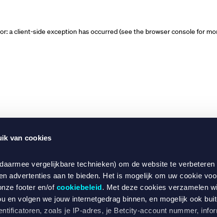
ror: a client-side exception has occurred (see the browser console for mo
ik van cookies
 daarmee vergelijkbare technieken) om de website te verbeteren
en advertenties aan te bieden. Het is mogelijk om uw cookie voo
onze footer en/of
cookiebeleid
. Met deze cookies verzamelen w
ou en volgen we jouw internetgedrag binnen, en mogelijk ook bui
ntificatoren, zoals je IP-adres, je Betcity-account nummer, infor