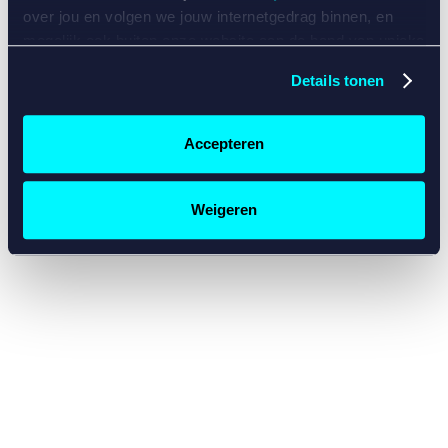
console for more information)
.
over jou en volgen we jouw internetgedrag binnen, en
mogelijk ook buiten onze website aan de hand van unieke
identificatoren, zoals je IP-adres, je Betcity-account
Details tonen
nummer, informatie over je browser, je apparaat of je
besturingssysteem. Wij bouwen zo jouw persoonlijke
profiel op. Hiermee passen wij onze website en
Accepteren
communicatie aan op jouw voorkeuren. Ook kunnen we
zo gerichte advertenties laten zien op basis van jouw
recente internetgedrag. Specifiek gebruiken wij en onze
Weigeren
partners de data voor de volgende doeleinden:
Advertentie- en contentmeting, inzichten in het publiek
en in productontwikkeling;
Gepersonaliseerde content;
Gepersonaliseerde advertenties;
Sociale media functionaliteit.
Lees hierover meer in
ons
cookiebeleid
en
privacybeleid
.