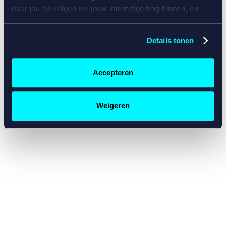
console for more information)
.
over jou en volgen we jouw internetgedrag binnen, en
mogelijk ook buiten onze website aan de hand van unieke
identificatoren, zoals je IP-adres, je Betcity-account
Details tonen
nummer, informatie over je browser, je apparaat of je
besturingssysteem. Wij bouwen zo jouw persoonlijke
profiel op. Hiermee passen wij onze website en
Accepteren
communicatie aan op jouw voorkeuren. Ook kunnen we
zo gerichte advertenties laten zien op basis van jouw
recente internetgedrag. Specifiek gebruiken wij en onze
Weigeren
partners de data voor de volgende doeleinden:
Advertentie- en contentmeting, inzichten in het publiek
en in productontwikkeling;
Gepersonaliseerde content;
Gepersonaliseerde advertenties;
Sociale media functionaliteit.
Lees hierover meer in
ons
cookiebeleid
en
privacybeleid
.