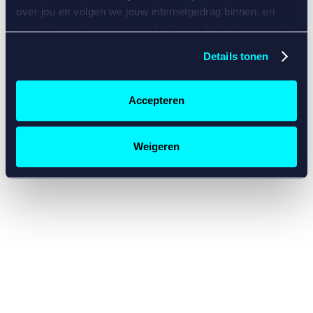
console for more information)
.
over jou en volgen we jouw internetgedrag binnen, en
mogelijk ook buiten onze website aan de hand van unieke
identificatoren, zoals je IP-adres, je Betcity-account
Details tonen
nummer, informatie over je browser, je apparaat of je
besturingssysteem. Wij bouwen zo jouw persoonlijke
profiel op. Hiermee passen wij onze website en
Accepteren
communicatie aan op jouw voorkeuren. Ook kunnen we
zo gerichte advertenties laten zien op basis van jouw
recente internetgedrag. Specifiek gebruiken wij en onze
Weigeren
partners de data voor de volgende doeleinden:
Advertentie- en contentmeting, inzichten in het publiek
en in productontwikkeling;
Gepersonaliseerde content;
Gepersonaliseerde advertenties;
Sociale media functionaliteit.
Lees hierover meer in
ons
cookiebeleid
en
privacybeleid
.