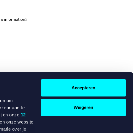
re information)
.
Accepteren
 en om
Weigeren
rkeur aan te
ij en onze
12
ten onze website
matie over je