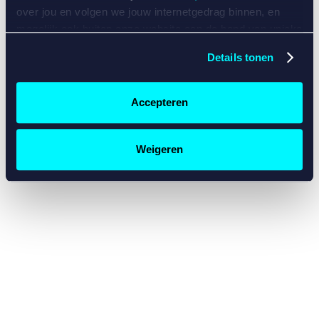
console for more information)
.
over jou en volgen we jouw internetgedrag binnen, en
mogelijk ook buiten onze website aan de hand van unieke
identificatoren, zoals je IP-adres, je Betcity-account
Details tonen
nummer, informatie over je browser, je apparaat of je
besturingssysteem. Wij bouwen zo jouw persoonlijke
profiel op. Hiermee passen wij onze website en
Accepteren
communicatie aan op jouw voorkeuren. Ook kunnen we
zo gerichte advertenties laten zien op basis van jouw
recente internetgedrag. Specifiek gebruiken wij en onze
Weigeren
partners de data voor de volgende doeleinden:
Advertentie- en contentmeting, inzichten in het publiek
en in productontwikkeling;
Gepersonaliseerde content;
Gepersonaliseerde advertenties;
Sociale media functionaliteit.
Lees hierover meer in
ons
cookiebeleid
en
privacybeleid
.