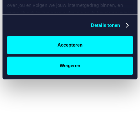
console for more information)
.
over jou en volgen we jouw internetgedrag binnen, en
mogelijk ook buiten onze website aan de hand van unieke
identificatoren, zoals je IP-adres, je Betcity-account
Details tonen
nummer, informatie over je browser, je apparaat of je
besturingssysteem. Wij bouwen zo jouw persoonlijke
profiel op. Hiermee passen wij onze website en
Accepteren
communicatie aan op jouw voorkeuren. Ook kunnen we
zo gerichte advertenties laten zien op basis van jouw
recente internetgedrag. Specifiek gebruiken wij en onze
Weigeren
partners de data voor de volgende doeleinden:
Advertentie- en contentmeting, inzichten in het publiek
en in productontwikkeling;
Gepersonaliseerde content;
Gepersonaliseerde advertenties;
Sociale media functionaliteit.
Lees hierover meer in
ons
cookiebeleid
en
privacybeleid
.