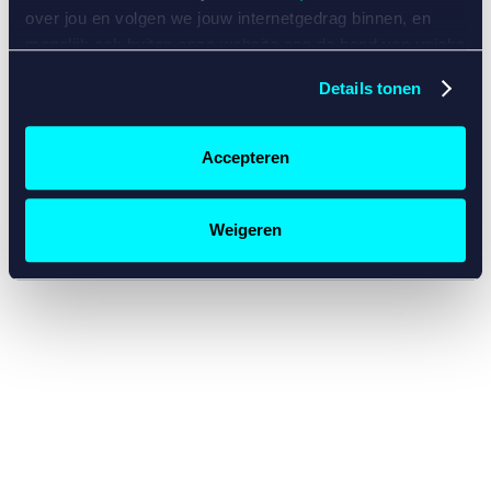
console for more information)
.
over jou en volgen we jouw internetgedrag binnen, en
mogelijk ook buiten onze website aan de hand van unieke
identificatoren, zoals je IP-adres, je Betcity-account
Details tonen
nummer, informatie over je browser, je apparaat of je
besturingssysteem. Wij bouwen zo jouw persoonlijke
profiel op. Hiermee passen wij onze website en
Accepteren
communicatie aan op jouw voorkeuren. Ook kunnen we
zo gerichte advertenties laten zien op basis van jouw
recente internetgedrag. Specifiek gebruiken wij en onze
Weigeren
partners de data voor de volgende doeleinden:
Advertentie- en contentmeting, inzichten in het publiek
en in productontwikkeling;
Gepersonaliseerde content;
Gepersonaliseerde advertenties;
Sociale media functionaliteit.
Lees hierover meer in
ons
cookiebeleid
en
privacybeleid
.