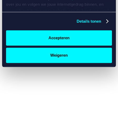
console for more information)
.
over jou en volgen we jouw internetgedrag binnen, en
mogelijk ook buiten onze website aan de hand van unieke
identificatoren, zoals je IP-adres, je Betcity-account
Details tonen
nummer, informatie over je browser, je apparaat of je
besturingssysteem. Wij bouwen zo jouw persoonlijke
profiel op. Hiermee passen wij onze website en
Accepteren
communicatie aan op jouw voorkeuren. Ook kunnen we
zo gerichte advertenties laten zien op basis van jouw
recente internetgedrag. Specifiek gebruiken wij en onze
Weigeren
partners de data voor de volgende doeleinden:
Advertentie- en contentmeting, inzichten in het publiek
en in productontwikkeling;
Gepersonaliseerde content;
Gepersonaliseerde advertenties;
Sociale media functionaliteit.
Lees hierover meer in
ons
cookiebeleid
en
privacybeleid
.