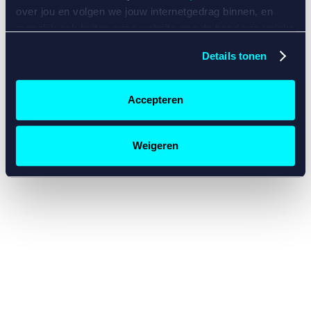
console for more information)
.
over jou en volgen we jouw internetgedrag binnen, en
mogelijk ook buiten onze website aan de hand van unieke
identificatoren, zoals je IP-adres, je Betcity-account
Details tonen
nummer, informatie over je browser, je apparaat of je
besturingssysteem. Wij bouwen zo jouw persoonlijke
profiel op. Hiermee passen wij onze website en
Accepteren
communicatie aan op jouw voorkeuren. Ook kunnen we
zo gerichte advertenties laten zien op basis van jouw
recente internetgedrag. Specifiek gebruiken wij en onze
Weigeren
partners de data voor de volgende doeleinden:
Advertentie- en contentmeting, inzichten in het publiek
en in productontwikkeling;
Gepersonaliseerde content;
Gepersonaliseerde advertenties;
Sociale media functionaliteit.
Lees hierover meer in
ons
cookiebeleid
en
privacybeleid
.