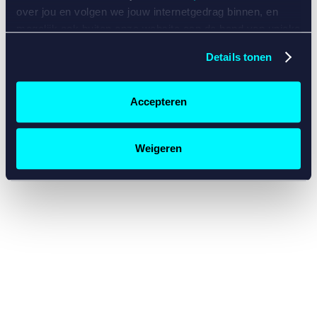
console for more information)
.
over jou en volgen we jouw internetgedrag binnen, en
mogelijk ook buiten onze website aan de hand van unieke
identificatoren, zoals je IP-adres, je Betcity-account
Details tonen
nummer, informatie over je browser, je apparaat of je
besturingssysteem. Wij bouwen zo jouw persoonlijke
profiel op. Hiermee passen wij onze website en
Accepteren
communicatie aan op jouw voorkeuren. Ook kunnen we
zo gerichte advertenties laten zien op basis van jouw
recente internetgedrag. Specifiek gebruiken wij en onze
Weigeren
partners de data voor de volgende doeleinden:
Advertentie- en contentmeting, inzichten in het publiek
en in productontwikkeling;
Gepersonaliseerde content;
Gepersonaliseerde advertenties;
Sociale media functionaliteit.
Lees hierover meer in
ons
cookiebeleid
en
privacybeleid
.