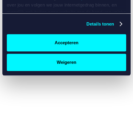
console for more information)
.
over jou en volgen we jouw internetgedrag binnen, en
mogelijk ook buiten onze website aan de hand van unieke
identificatoren, zoals je IP-adres, je Betcity-account
Details tonen
nummer, informatie over je browser, je apparaat of je
besturingssysteem. Wij bouwen zo jouw persoonlijke
profiel op. Hiermee passen wij onze website en
Accepteren
communicatie aan op jouw voorkeuren. Ook kunnen we
zo gerichte advertenties laten zien op basis van jouw
recente internetgedrag. Specifiek gebruiken wij en onze
Weigeren
partners de data voor de volgende doeleinden:
Advertentie- en contentmeting, inzichten in het publiek
en in productontwikkeling;
Gepersonaliseerde content;
Gepersonaliseerde advertenties;
Sociale media functionaliteit.
Lees hierover meer in
ons
cookiebeleid
en
privacybeleid
.