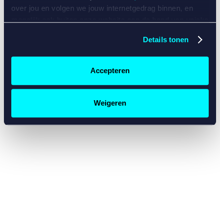
console for more information)
.
over jou en volgen we jouw internetgedrag binnen, en
mogelijk ook buiten onze website aan de hand van unieke
identificatoren, zoals je IP-adres, je Betcity-account
Details tonen
nummer, informatie over je browser, je apparaat of je
besturingssysteem. Wij bouwen zo jouw persoonlijke
profiel op. Hiermee passen wij onze website en
Accepteren
communicatie aan op jouw voorkeuren. Ook kunnen we
zo gerichte advertenties laten zien op basis van jouw
recente internetgedrag. Specifiek gebruiken wij en onze
Weigeren
partners de data voor de volgende doeleinden:
Advertentie- en contentmeting, inzichten in het publiek
en in productontwikkeling;
Gepersonaliseerde content;
Gepersonaliseerde advertenties;
Sociale media functionaliteit.
Lees hierover meer in
ons
cookiebeleid
en
privacybeleid
.