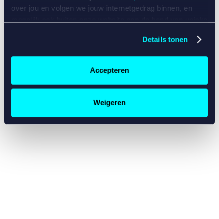
console for more information)
.
over jou en volgen we jouw internetgedrag binnen, en
mogelijk ook buiten onze website aan de hand van unieke
identificatoren, zoals je IP-adres, je Betcity-account
Details tonen
nummer, informatie over je browser, je apparaat of je
besturingssysteem. Wij bouwen zo jouw persoonlijke
profiel op. Hiermee passen wij onze website en
Accepteren
communicatie aan op jouw voorkeuren. Ook kunnen we
zo gerichte advertenties laten zien op basis van jouw
recente internetgedrag. Specifiek gebruiken wij en onze
Weigeren
partners de data voor de volgende doeleinden:
Advertentie- en contentmeting, inzichten in het publiek
en in productontwikkeling;
Gepersonaliseerde content;
Gepersonaliseerde advertenties;
Sociale media functionaliteit.
Lees hierover meer in
ons
cookiebeleid
en
privacybeleid
.