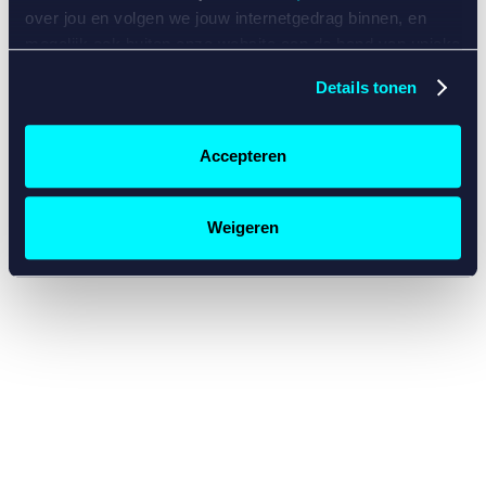
console for more information)
.
over jou en volgen we jouw internetgedrag binnen, en
mogelijk ook buiten onze website aan de hand van unieke
identificatoren, zoals je IP-adres, je Betcity-account
Details tonen
nummer, informatie over je browser, je apparaat of je
besturingssysteem. Wij bouwen zo jouw persoonlijke
profiel op. Hiermee passen wij onze website en
Accepteren
communicatie aan op jouw voorkeuren. Ook kunnen we
zo gerichte advertenties laten zien op basis van jouw
recente internetgedrag. Specifiek gebruiken wij en onze
Weigeren
partners de data voor de volgende doeleinden:
Advertentie- en contentmeting, inzichten in het publiek
en in productontwikkeling;
Gepersonaliseerde content;
Gepersonaliseerde advertenties;
Sociale media functionaliteit.
Lees hierover meer in
ons
cookiebeleid
en
privacybeleid
.