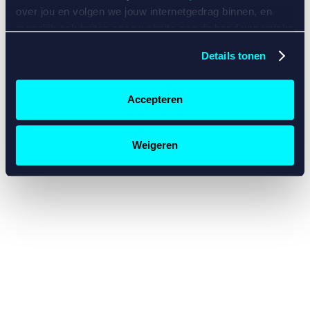
console for more information)
.
over jou en volgen we jouw internetgedrag binnen, en
mogelijk ook buiten onze website aan de hand van unieke
identificatoren, zoals je IP-adres, je Betcity-account
Details tonen
nummer, informatie over je browser, je apparaat of je
besturingssysteem. Wij bouwen zo jouw persoonlijke
profiel op. Hiermee passen wij onze website en
Accepteren
communicatie aan op jouw voorkeuren. Ook kunnen we
zo gerichte advertenties laten zien op basis van jouw
recente internetgedrag. Specifiek gebruiken wij en onze
Weigeren
partners de data voor de volgende doeleinden:
Advertentie- en contentmeting, inzichten in het publiek
en in productontwikkeling;
Gepersonaliseerde content;
Gepersonaliseerde advertenties;
Sociale media functionaliteit.
Lees hierover meer in
ons
cookiebeleid
en
privacybeleid
.