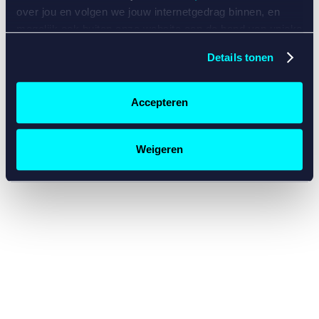
console for more information)
.
over jou en volgen we jouw internetgedrag binnen, en
mogelijk ook buiten onze website aan de hand van unieke
identificatoren, zoals je IP-adres, je Betcity-account
Details tonen
nummer, informatie over je browser, je apparaat of je
besturingssysteem. Wij bouwen zo jouw persoonlijke
profiel op. Hiermee passen wij onze website en
Accepteren
communicatie aan op jouw voorkeuren. Ook kunnen we
zo gerichte advertenties laten zien op basis van jouw
recente internetgedrag. Specifiek gebruiken wij en onze
Weigeren
partners de data voor de volgende doeleinden:
Advertentie- en contentmeting, inzichten in het publiek
en in productontwikkeling;
Gepersonaliseerde content;
Gepersonaliseerde advertenties;
Sociale media functionaliteit.
Lees hierover meer in
ons
cookiebeleid
en
privacybeleid
.