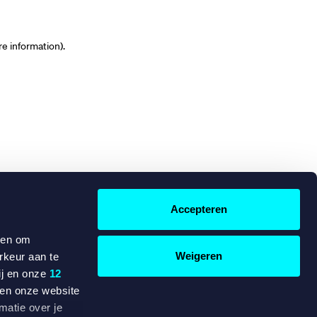
re information)
.
Accepteren
 en om
Weigeren
rkeur aan te
ij en onze
12
ten onze website
matie over je