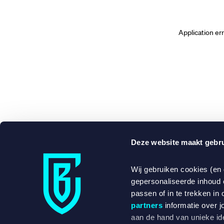
Application er
Deze website maakt gebru
Wij gebruiken cookies (en
gepersonaliseerde inhoud 
passen of in te trekken in 
partners
informatie over j
aan de hand van unieke ide