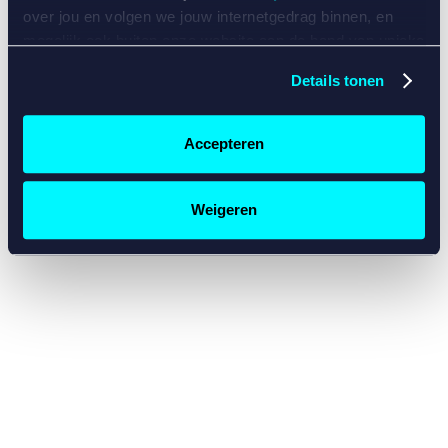
console for more information)
.
over jou en volgen we jouw internetgedrag binnen, en
mogelijk ook buiten onze website aan de hand van unieke
identificatoren, zoals je IP-adres, je Betcity-account
Details tonen
nummer, informatie over je browser, je apparaat of je
besturingssysteem. Wij bouwen zo jouw persoonlijke
profiel op. Hiermee passen wij onze website en
Accepteren
communicatie aan op jouw voorkeuren. Ook kunnen we
zo gerichte advertenties laten zien op basis van jouw
recente internetgedrag. Specifiek gebruiken wij en onze
Weigeren
partners de data voor de volgende doeleinden:
Advertentie- en contentmeting, inzichten in het publiek
en in productontwikkeling;
Gepersonaliseerde content;
Gepersonaliseerde advertenties;
Sociale media functionaliteit.
Lees hierover meer in
ons
cookiebeleid
en
privacybeleid
.