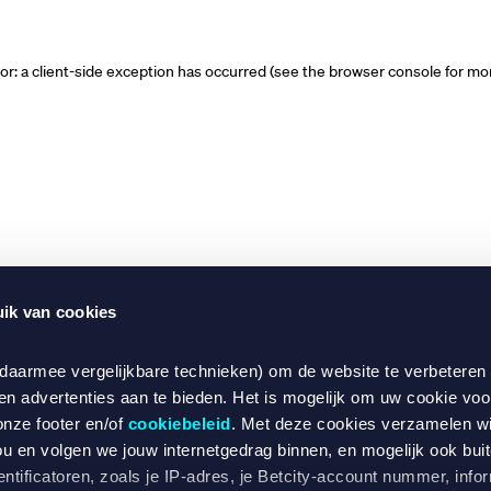
ror: a client-side exception has occurred (see the browser console for mo
ik van cookies
 daarmee vergelijkbare technieken) om de website te verbeteren
en advertenties aan te bieden. Het is mogelijk om uw cookie voo
onze footer en/of
cookiebeleid
. Met deze cookies verzamelen w
ou en volgen we jouw internetgedrag binnen, en mogelijk ook bui
ntificatoren, zoals je IP-adres, je Betcity-account nummer, infor