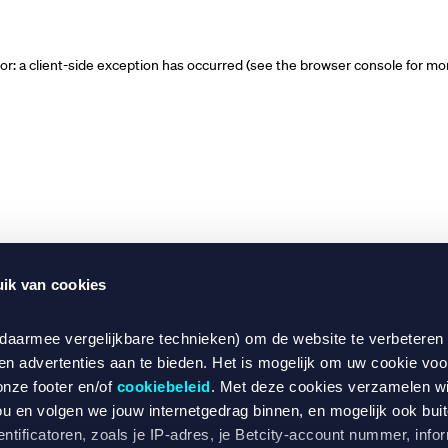
ror: a client-side exception has occurred (see the browser console for mo
ik van cookies
 daarmee vergelijkbare technieken) om de website te verbeteren
en advertenties aan te bieden. Het is mogelijk om uw cookie voo
onze footer en/of
cookiebeleid
. Met deze cookies verzamelen w
ou en volgen we jouw internetgedrag binnen, en mogelijk ook bui
ntificatoren, zoals je IP-adres, je Betcity-account nummer, infor