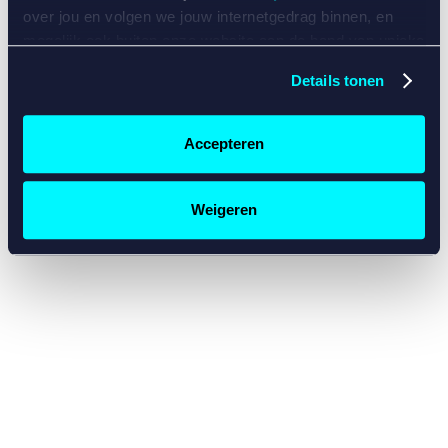
console for more information)
.
over jou en volgen we jouw internetgedrag binnen, en
mogelijk ook buiten onze website aan de hand van unieke
identificatoren, zoals je IP-adres, je Betcity-account
Details tonen
nummer, informatie over je browser, je apparaat of je
besturingssysteem. Wij bouwen zo jouw persoonlijke
profiel op. Hiermee passen wij onze website en
Accepteren
communicatie aan op jouw voorkeuren. Ook kunnen we
zo gerichte advertenties laten zien op basis van jouw
recente internetgedrag. Specifiek gebruiken wij en onze
Weigeren
partners de data voor de volgende doeleinden:
Advertentie- en contentmeting, inzichten in het publiek
en in productontwikkeling;
Gepersonaliseerde content;
Gepersonaliseerde advertenties;
Sociale media functionaliteit.
Lees hierover meer in
ons
cookiebeleid
en
privacybeleid
.