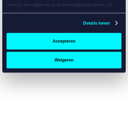
console for more information)
.
over jou en volgen we jouw internetgedrag binnen, en
mogelijk ook buiten onze website aan de hand van unieke
identificatoren, zoals je IP-adres, je Betcity-account
Details tonen
nummer, informatie over je browser, je apparaat of je
besturingssysteem. Wij bouwen zo jouw persoonlijke
profiel op. Hiermee passen wij onze website en
Accepteren
communicatie aan op jouw voorkeuren. Ook kunnen we
zo gerichte advertenties laten zien op basis van jouw
recente internetgedrag. Specifiek gebruiken wij en onze
Weigeren
partners de data voor de volgende doeleinden:
Advertentie- en contentmeting, inzichten in het publiek
en in productontwikkeling;
Gepersonaliseerde content;
Gepersonaliseerde advertenties;
Sociale media functionaliteit.
Lees hierover meer in
ons
cookiebeleid
en
privacybeleid
.