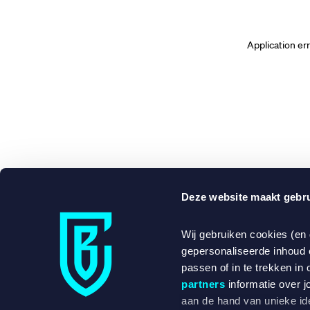
Application er
Deze website maakt gebru
Wij gebruiken cookies (en
gepersonaliseerde inhoud 
passen of in te trekken in 
partners
informatie over j
aan de hand van unieke ide