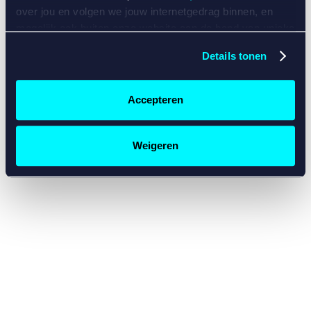
console for more information)
.
over jou en volgen we jouw internetgedrag binnen, en
mogelijk ook buiten onze website aan de hand van unieke
identificatoren, zoals je IP-adres, je Betcity-account
Details tonen
nummer, informatie over je browser, je apparaat of je
besturingssysteem. Wij bouwen zo jouw persoonlijke
profiel op. Hiermee passen wij onze website en
Accepteren
communicatie aan op jouw voorkeuren. Ook kunnen we
zo gerichte advertenties laten zien op basis van jouw
recente internetgedrag. Specifiek gebruiken wij en onze
Weigeren
partners de data voor de volgende doeleinden:
Advertentie- en contentmeting, inzichten in het publiek
en in productontwikkeling;
Gepersonaliseerde content;
Gepersonaliseerde advertenties;
Sociale media functionaliteit.
Lees hierover meer in
ons
cookiebeleid
en
privacybeleid
.