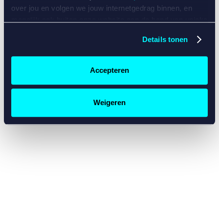
console for more information)
.
over jou en volgen we jouw internetgedrag binnen, en
mogelijk ook buiten onze website aan de hand van unieke
identificatoren, zoals je IP-adres, je Betcity-account
Details tonen
nummer, informatie over je browser, je apparaat of je
besturingssysteem. Wij bouwen zo jouw persoonlijke
profiel op. Hiermee passen wij onze website en
Accepteren
communicatie aan op jouw voorkeuren. Ook kunnen we
zo gerichte advertenties laten zien op basis van jouw
recente internetgedrag. Specifiek gebruiken wij en onze
Weigeren
partners de data voor de volgende doeleinden:
Advertentie- en contentmeting, inzichten in het publiek
en in productontwikkeling;
Gepersonaliseerde content;
Gepersonaliseerde advertenties;
Sociale media functionaliteit.
Lees hierover meer in
ons
cookiebeleid
en
privacybeleid
.