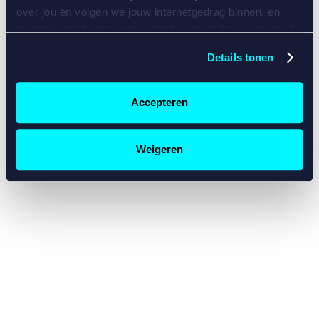
console for more information)
.
over jou en volgen we jouw internetgedrag binnen, en
mogelijk ook buiten onze website aan de hand van unieke
identificatoren, zoals je IP-adres, je Betcity-account
Details tonen
nummer, informatie over je browser, je apparaat of je
besturingssysteem. Wij bouwen zo jouw persoonlijke
profiel op. Hiermee passen wij onze website en
Accepteren
communicatie aan op jouw voorkeuren. Ook kunnen we
zo gerichte advertenties laten zien op basis van jouw
recente internetgedrag. Specifiek gebruiken wij en onze
Weigeren
partners de data voor de volgende doeleinden:
Advertentie- en contentmeting, inzichten in het publiek
en in productontwikkeling;
Gepersonaliseerde content;
Gepersonaliseerde advertenties;
Sociale media functionaliteit.
Lees hierover meer in
ons
cookiebeleid
en
privacybeleid
.