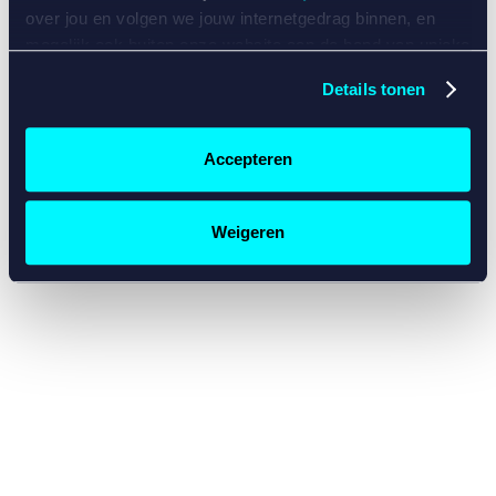
console for more information)
.
over jou en volgen we jouw internetgedrag binnen, en
mogelijk ook buiten onze website aan de hand van unieke
identificatoren, zoals je IP-adres, je Betcity-account
Details tonen
nummer, informatie over je browser, je apparaat of je
besturingssysteem. Wij bouwen zo jouw persoonlijke
profiel op. Hiermee passen wij onze website en
Accepteren
communicatie aan op jouw voorkeuren. Ook kunnen we
zo gerichte advertenties laten zien op basis van jouw
recente internetgedrag. Specifiek gebruiken wij en onze
Weigeren
partners de data voor de volgende doeleinden:
Advertentie- en contentmeting, inzichten in het publiek
en in productontwikkeling;
Gepersonaliseerde content;
Gepersonaliseerde advertenties;
Sociale media functionaliteit.
Lees hierover meer in
ons
cookiebeleid
en
privacybeleid
.